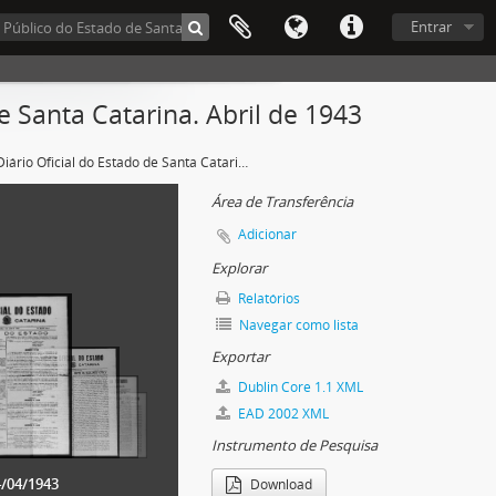
Entrar
 Santa Catarina. Abril de 1943
Diário Oficial do Estado de Santa Catarina. Abril de 1943
Área de Transferência
Adicionar
Explorar
Relatórios
Navegar como lista
Exportar
Dublin Core 1.1 XML
EAD 2002 XML
Instrumento de Pesquisa
4/04/1943
Download