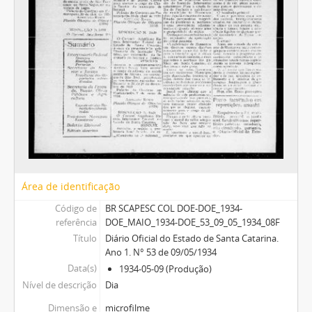
Área de identificação
Código de
BR SCAPESC COL DOE-DOE_1934-
referência
DOE_MAIO_1934-DOE_53_09_05_1934_08F
Título
Diário Oficial do Estado de Santa Catarina.
Ano 1. N° 53 de 09/05/1934
Data(s)
1934-05-09 (Produção)
Nível de descrição
Dia
Dimensão e
microfilme