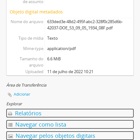
de assunto
Objeto digital metadados
Nome do arquivo
633ded3e-48d2-495f-abc2-328f0c285d6b-
42037-DOE_53_09_05_1934_08F.pdf
Tipo de mídia
Texto
Mime-type
application/pdf
Tamanho do
6.6 MiB
arquivo
Uploaded
11 de julho de 2022 10:21
Área de Transferência
Adicionar
Explorar
Relatórios
Navegar como lista
Navegar pelos objetos digitais