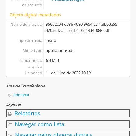
de assunto
Objeto digital metadados
Nome do arquivo
956d2c04-d386-4090-9654-c3f1efb63e55-
42036-DOE_55_12_05_1934_08F.pdf
Tipo de mídia
Texto
Mime-type
application/pdf
Tamanho do
6.4 MiB
arquivo
Uploaded
11 de julho de 2022 10:19
Área de Transferência
Adicionar
Explorar
Relatórios
Navegar como lista
Navegar pelos objetos digitais