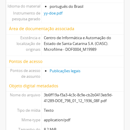
Idioma do material
português do Brasil
Instrumento de
yy-doe.pdf
pesquisa gerado
Área de documentação associada
Existência e
Centro de Informática e Automação do
localização de
Estado de Santa Catarina S.A. (CIASC).
originais
Microfilme - DOF0004_M19989
Pontos de acesso
Pontos de acesso
Publicações legais
de assunto
Objeto digital metadados
Nome do arquivo
3b6ff19a-f3a3-4c3c-8c9e-cb2b0413eb9d-
41289-DOE_798_01_12_1936_08F.pdf
Tipo de mídia
Texto
Mime-type
application/pdf
Tamanho do
8.2 MiB