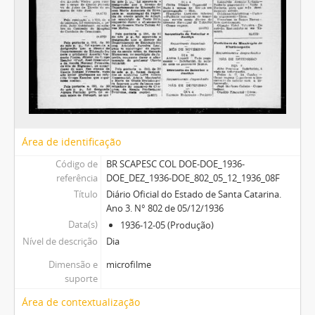
Área de identificação
Código de
BR SCAPESC COL DOE-DOE_1936-
referência
DOE_DEZ_1936-DOE_802_05_12_1936_08F
Título
Diário Oficial do Estado de Santa Catarina.
Ano 3. N° 802 de 05/12/1936
Data(s)
1936-12-05 (Produção)
Nível de descrição
Dia
Dimensão e
microfilme
suporte
Área de contextualização