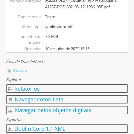
Nome do arquivo
c5e4ea6d-4356-464b-a19d-c7f06e65aa61-
41287-DOE_802_05_12_1936_08F.pdf
Tipo de mídia
Texto
Mime-type
application/pdf
Tamanho do
7.3 MiB
arquivo
Uploaded
10 de julho de 2022 15:15
Área de Transferência
Adicionar
Explorar
Relatórios
Navegar como lista
Navegar pelos objetos digitais
Exportar
Dublin Core 1.1 XML