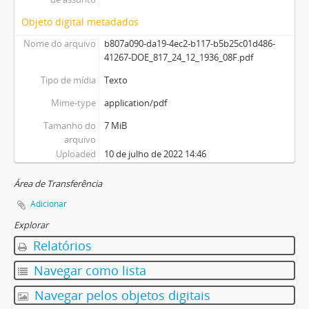
Objeto digital metadados
Nome do arquivo
b807a090-da19-4ec2-b117-b5b25c01d486-
41267-DOE_817_24_12_1936_08F.pdf
Tipo de mídia
Texto
Mime-type
application/pdf
Tamanho do
7 MiB
arquivo
Uploaded
10 de julho de 2022 14:46
Área de Transferência
Adicionar
Explorar
Relatórios
Navegar como lista
Navegar pelos objetos digitais