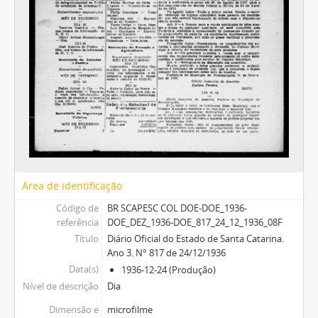
Área de identificação
Código de
BR SCAPESC COL DOE-DOE_1936-
referência
DOE_DEZ_1936-DOE_817_24_12_1936_08F
Título
Diário Oficial do Estado de Santa Catarina.
Ano 3. N° 817 de 24/12/1936
Data(s)
1936-12-24 (Produção)
Nível de descrição
Dia
Dimensão e
microfilme