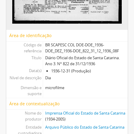
Área de identificação
Código de
BR SCAPESC COL DOE-DOE_1936-
referência
DOE_DEZ_1936-DOE_822_31_12_1936_08F
Título
Diário Oficial do Estado de Santa Catarina.
Ano 3. N° 822 de 31/12/1936
Data(s)
1936-12-31 (Produção)
Nível de descrição
Dia
Dimensão e
microfilme
suporte
Área de contextualização
Nome do
Imprensa Oficial do Estado de Santa Catarina
produtor
(1934-2005)
Entidade
Arquivo Público do Estado de Santa Catarina
custodiadora