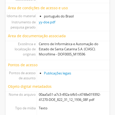
Área de condições de acesso e uso
Idioma do material
português do Brasil
Instrumento de
yy-doe.pdf
pesquisa gerado
Área de documentação associada
Existência e
Centro de Informática e Automação do
localização de
Estado de Santa Catarina S.A. (CIASC).
originais
Microfilme - DOF0005_M19596
Pontos de acesso
Pontos de acesso
Publicações legais
de assunto
Objeto digital metadados
Nome do arquivo
00aa5a51-a7c3-492a-bfb5-c4748e019392-
41270-DOE_822_31_12_1936_08F.pdf
Tipo de mídia
Texto