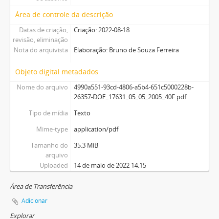
Área de controle da descrição
Datas de criação,
Criação: 2022-08-18
revisão, eliminação
Nota do arquivista
Elaboração: Bruno de Souza Ferreira
Objeto digital metadados
Nome do arquivo
4990a551-93cd-4806-a5b4-651c5000228b-
26357-DOE_17631_05_05_2005_40F.pdf
Tipo de mídia
Texto
Mime-type
application/pdf
Tamanho do
35.3 MiB
arquivo
Uploaded
14 de maio de 2022 14:15
Área de Transferência
Adicionar
Explorar