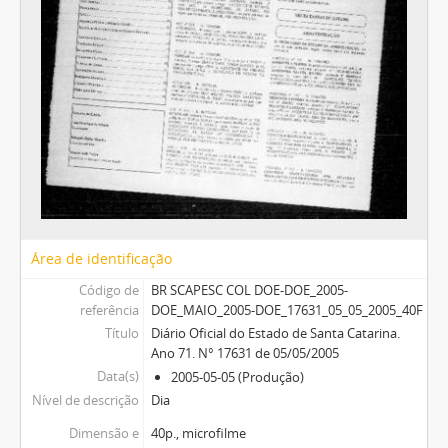
Área de identificação
Código de
BR SCAPESC COL DOE-DOE_2005-
referência
DOE_MAIO_2005-DOE_17631_05_05_2005_40F
Título
Diário Oficial do Estado de Santa Catarina.
Ano 71. N° 17631 de 05/05/2005
Data(s)
2005-05-05 (Produção)
Nível de descrição
Dia
Dimensão e
40p., microfilme