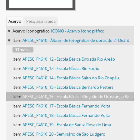
Acervo
Pesquisa rápida
Acervo Iconográfico
ICONO - Acervo Iconográfico
Item
APESC_F4610 - Álbum de fotografias de obras do 2º Distrito do Departamento Autônomo de Edificações - DAE
11mais...
Item
APESC_F4610_12 - Escola Básica Entrada Rio Areão
Item
APESC_F4610_13 - Escola Básica Rio Fação
Item
APESC_F4610_14 - Escola Básica Salto do Rio Chapéu
Item
APESC_F4610_15 - Escola Básica Bernardo Petters
Item
APESC_F4610_16 - Escola Básica São João de Urussanga Baixa
Item
APESC_F4610_17 - Escola Básica Fernando Volta
Item
APESC_F4610_18 - Escola Básica Fernando Volta
Item
APESC_F4610_19 - Escola de Santa Rosa de Lima
Item
APESC_F4610_20 - Seminário de São Ludgero