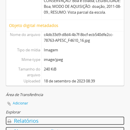
CONSERVAÇÃO: Boa e colada; LEGIBILIDADE:
Boa; MODO DE AQUISIÇÃO: doação, 2011-08-
09.; RESUMO: Vista parcial da escola.
Objeto digital metadados
Nome do arquivo
c4db33d9-d8d4-4b7f-8bcf-ecb540dfe2cc-
78763-APESC_F4610_16.jpg
Tipo de mídia
Imagem
Mime-type
image/jpeg
Tamanho do
240 KiB
arquivo
Uploaded
18 de setembro de 2023 08:39
Área de Transferência
Adicionar
Explorar
Relatórios