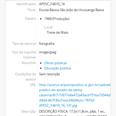
Identificador
APESC_F4610_16
Título
Escola Básica São João de Urussanga Baixa
Data(s)
1968
(Produção)
Local
Treze de Maio
Tipo de recurso
fotografia
Tipo de suporte
image/jpeg
Internet
Assuntos
Obras públicas
Educação pública
Condições de
Sem restrição
acesso
URL
http://acervo.arquivopublico.sc.gov.br/uploads/r
publico-do-estado-de-santa-
catarina/8/7/7/877d4a472a43acd731ba72044a5a
d8d4-4b7f-8bcf-ecb540dfe2cc-78763-
APESC_F4610_16_141.jpg
Descrição
DESCRIÇÃO FÍSICA: 17,5x11,8cm, p&b, 1 ex.;