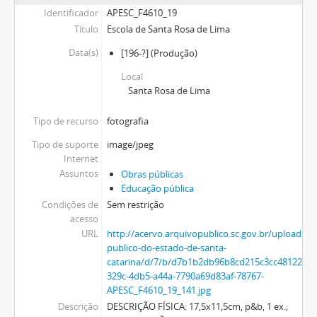
Identificador
APESC_F4610_19
Título
Escola de Santa Rosa de Lima
Data(s)
[196-?]
(Produção)
Local
Santa Rosa de Lima
Tipo de recurso
fotografia
Tipo de suporte
image/jpeg
Internet
Assuntos
Obras públicas
Educação pública
Condições de
Sem restrição
acesso
URL
http://acervo.arquivopublico.sc.gov.br/uploads/r
publico-do-estado-de-santa-
catarina/d/7/b/d7b1b2db96b8cd215c3cc48122f50
329c-4db5-a44a-7790a69d83af-78767-
APESC_F4610_19_141.jpg
Descrição
DESCRIÇÃO FÍSICA: 17,5x11,5cm, p&b, 1 ex.;