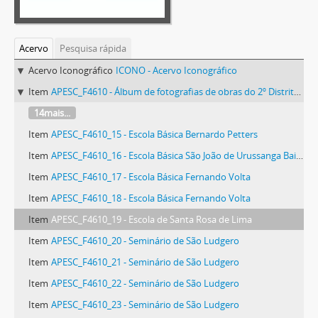
Acervo
Pesquisa rápida
Acervo Iconográfico
ICONO - Acervo Iconográfico
Item
APESC_F4610 - Álbum de fotografias de obras do 2º Distrito do Departamento Autônomo de Edificações - DAE
14mais...
Item
APESC_F4610_15 - Escola Básica Bernardo Petters
Item
APESC_F4610_16 - Escola Básica São João de Urussanga Baixa
Item
APESC_F4610_17 - Escola Básica Fernando Volta
Item
APESC_F4610_18 - Escola Básica Fernando Volta
Item
APESC_F4610_19 - Escola de Santa Rosa de Lima
Item
APESC_F4610_20 - Seminário de São Ludgero
Item
APESC_F4610_21 - Seminário de São Ludgero
Item
APESC_F4610_22 - Seminário de São Ludgero
Item
APESC_F4610_23 - Seminário de São Ludgero