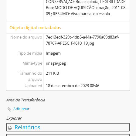
CONSERVAÇÃO: Boa e colada; LEGIBILIDADE:
Boa; MODO DE AQUISIÇÃO: doação, 2011-08-
09.; RESUMO: Vista parcial da escola.
Objeto digital metadados
Nome do arquivo
7ec13edf-329c-4db5-a44a-7790a69d83af-
78767-APESC_F4610_19.jpg
Tipo de mídia
Imagem
Mime-type
image/jpeg
Tamanho do
211 KiB
arquivo
Uploaded
18 de setembro de 2023 08:46
Área de Transferência
Adicionar
Explorar
Relatórios