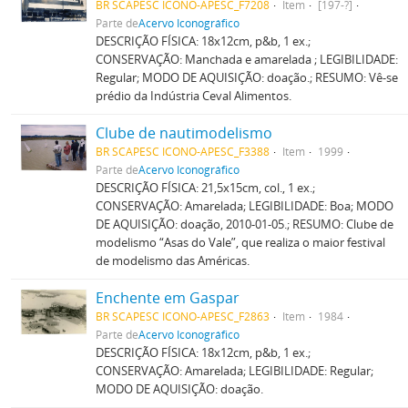
BR SCAPESC ICONO-APESC_F7208
Item
[197-?]
Parte de
Acervo Iconográfico
DESCRIÇÃO FÍSICA: 18x12cm, p&b, 1 ex.;
CONSERVAÇÃO: Manchada e amarelada ; LEGIBILIDADE:
Regular; MODO DE AQUISIÇÃO: doação.; RESUMO: Vê-se
prédio da Indústria Ceval Alimentos.
Clube de nautimodelismo
BR SCAPESC ICONO-APESC_F3388
Item
1999
Parte de
Acervo Iconográfico
DESCRIÇÃO FÍSICA: 21,5x15cm, col., 1 ex.;
CONSERVAÇÃO: Amarelada; LEGIBILIDADE: Boa; MODO
DE AQUISIÇÃO: doação, 2010-01-05.; RESUMO: Clube de
modelismo “Asas do Vale”, que realiza o maior festival
de modelismo das Américas.
Enchente em Gaspar
BR SCAPESC ICONO-APESC_F2863
Item
1984
Parte de
Acervo Iconográfico
DESCRIÇÃO FÍSICA: 18x12cm, p&b, 1 ex.;
CONSERVAÇÃO: Amarelada; LEGIBILIDADE: Regular;
MODO DE AQUISIÇÃO: doação.