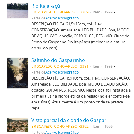
Rio Itajaí-açú
BR SCAPESC ICONO-APESC_F3389
Item
1999
Parte de
Acervo Iconográfico
DESCRIÇÃO FÍSICA: 21,5x15cm, col., 1 ex.;
CONSERVAÇÃO: Amarelada; LEGIBILIDADE: Boa; MODO
DE AQUISIÇÃO: doação, 2010-01-05.; RESUMO: Clube de
Remo de Gaspar no Rio Itajaí-açu (melhor raia natural
do sul do país).
Saltinho do Gasparinho
BR SCAPESC ICONO-APESC_F3391
Item
1999
Parte de
Acervo Iconográfico
DESCRIÇÃO FÍSICA: 15x10cm, col., 1 ex.; CONSERVAÇÃO:
Amarelada; LEGIBILIDADE: Boa; MODO DE AQUISIÇÃO:
doação, 2010-01-05.; RESUMO: Neste local foi instalada a
primeira usina hidroelétrica da região (hoje encontra-se
em ruínas). Atualmente é um ponto onde se pratica
rapel.
Vista parcial da cidade de Gaspar
BR SCAPESC ICONO-APESC_F3392
Item
1999
Parte de
Acervo Iconográfico