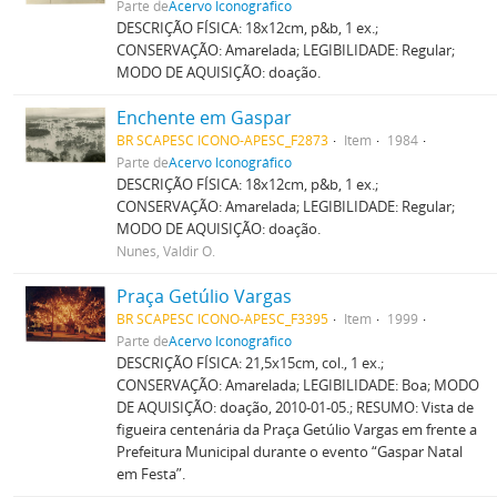
Parte de
Acervo Iconográfico
DESCRIÇÃO FÍSICA: 18x12cm, p&b, 1 ex.;
CONSERVAÇÃO: Amarelada; LEGIBILIDADE: Regular;
MODO DE AQUISIÇÃO: doação.
Enchente em Gaspar
BR SCAPESC ICONO-APESC_F2873
Item
1984
Parte de
Acervo Iconográfico
DESCRIÇÃO FÍSICA: 18x12cm, p&b, 1 ex.;
CONSERVAÇÃO: Amarelada; LEGIBILIDADE: Regular;
MODO DE AQUISIÇÃO: doação.
Nunes, Valdir O.
Praça Getúlio Vargas
BR SCAPESC ICONO-APESC_F3395
Item
1999
Parte de
Acervo Iconográfico
DESCRIÇÃO FÍSICA: 21,5x15cm, col., 1 ex.;
CONSERVAÇÃO: Amarelada; LEGIBILIDADE: Boa; MODO
DE AQUISIÇÃO: doação, 2010-01-05.; RESUMO: Vista de
figueira centenária da Praça Getúlio Vargas em frente a
Prefeitura Municipal durante o evento “Gaspar Natal
em Festa”.