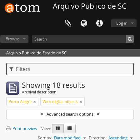
Arquivo Publico de SC
Log in
Browse
Arquivo Publico do Estado de SC
Filters
Showing 18 results
Archival description
Porto Alegre
With digital objects
Advanced search options
Print preview
View:
Sort by:
Date modified
Direction:
Ascending