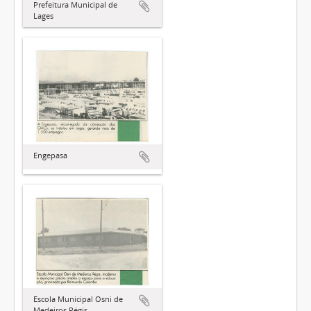
Prefeitura Municipal de
Lages
Engepasa
Escola Municipal Osni de
Medeiros Régis