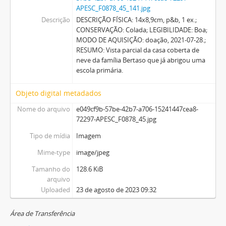
APESC_F0878_45_141.jpg
Descrição
DESCRIÇÃO FÍSICA: 14x8,9cm, p&b, 1 ex.;
CONSERVAÇÃO: Colada; LEGIBILIDADE: Boa;
MODO DE AQUISIÇÃO: doação, 2021-07-28.;
RESUMO: Vista parcial da casa coberta de
neve da família Bertaso que já abrigou uma
escola primária.
Objeto digital metadados
Nome do arquivo
e049cf9b-57be-42b7-a706-15241447cea8-
72297-APESC_F0878_45.jpg
Tipo de mídia
Imagem
Mime-type
image/jpeg
Tamanho do
128.6 KiB
arquivo
Uploaded
23 de agosto de 2023 09:32
Área de Transferência