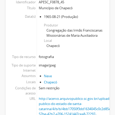
Identificador
APESC_F0878_45
Título
Município de Chapecó
Data(s)
1965-08-21
(Produção)
Produtor
Congregação das Irmãs Franciscanas
Missionárias de Maria Auxiliadora
Local
Chapecó
Tipo de recurso
fotografia
Tipo de suporte
image/jpeg
Internet
Assuntos
Neve
Locais
Chapecó
Condições de
Sem restrição
acesso
URL
http://acervo.arquivopublico.sc.gov.br/uploads/r
publico-do-estado-de-santa-
catarina/4/b/b/4bb17050f3dd1634045c0c2d85e82
57be-42b7-a706-15241447cea8-72297-