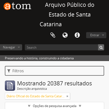
Arquivo Público do
Estado de Santa
Catarina
Entrar
Navegar
Preservando a história, construindo a cidadania
Filtros
Mostrando 20387 resultados
Descrição arquivística
Diário Oficial do Estado de Santa Catarina
Opções de pesquisa avançada