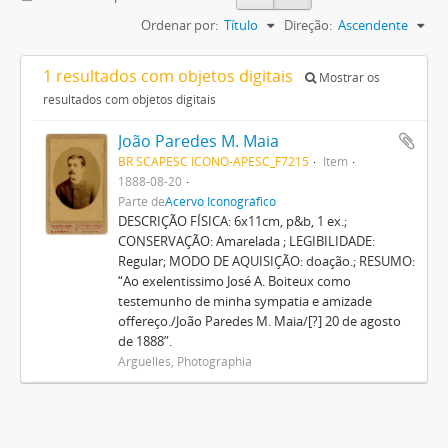
Ordenar por:
Título
Direção:
Ascendente
1 resultados com objetos digitais
Mostrar os
resultados com objetos digitais
João Paredes M. Maia
BR SCAPESC ICONO-APESC_F7215
Item
1888-08-20
Parte de
Acervo Iconográfico
DESCRIÇÃO FÍSICA: 6x11cm, p&b, 1 ex.;
CONSERVAÇÃO: Amarelada ; LEGIBILIDADE:
Regular; MODO DE AQUISIÇÃO: doação.; RESUMO:
“Ao exelentissimo José A. Boiteux como
testemunho de minha sympatia e amizade
offereço./João Paredes M. Maia/[?] 20 de agosto
de 1888”.
Arguelles, Photographia