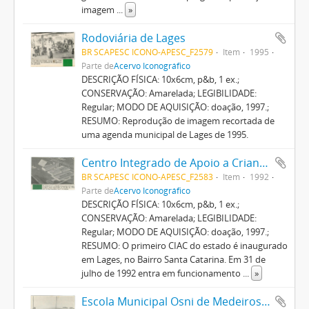
imagem
...
»
Rodoviária de Lages
BR SCAPESC ICONO-APESC_F2579
Item
1995
Parte de
Acervo Iconográfico
DESCRIÇÃO FÍSICA: 10x6cm, p&b, 1 ex.;
CONSERVAÇÃO: Amarelada; LEGIBILIDADE:
Regular; MODO DE AQUISIÇÃO: doação, 1997.;
RESUMO: Reprodução de imagem recortada de
uma agenda municipal de Lages de 1995.
Centro Integrado de Apoio a Criança - CIAC
BR SCAPESC ICONO-APESC_F2583
Item
1992
Parte de
Acervo Iconográfico
DESCRIÇÃO FÍSICA: 10x6cm, p&b, 1 ex.;
CONSERVAÇÃO: Amarelada; LEGIBILIDADE:
Regular; MODO DE AQUISIÇÃO: doação, 1997.;
RESUMO: O primeiro CIAC do estado é inaugurado
em Lages, no Bairro Santa Catarina. Em 31 de
julho de 1992 entra em funcionamento
...
»
Escola Municipal Osni de Medeiros Régis