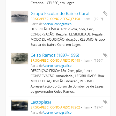
Catarina – CELESC, em Lages.
Grupo Escolar do Bairro Coral
BR SCAPESC ICONO-APESC_F5108
Item
[19--?]
Parte de
Acervo Iconográfico
DESCRIÇÃO FÍSICA: 18x12,2cm, p&b, 1 ex.;
CONSERVAÇÃO: Regular; LEGIBILIDADE: Regular;
MODO DE AQUISIÇÃO: doação.; RESUMO: Grupo
Escolar do bairro Coral em Lages.
Celso Ramos (1897-1996)
BR SCAPESC ICONO-APESC_F5498
Item
[196-?]
Parte de
Acervo Iconográfico
DESCRIÇÃO FÍSICA: 18x12cm, p&b, 1 ex.;
CONSERVAÇÃO: Amarelada ; LEGIBILIDADE: Boa;
MODO DE AQUISIÇÃO: doação.; RESUMO:
Apresentação do Corpo de Bombeiros de Lages
ao governador Celso Ramos.
Lactoplasa
BR SCAPESC ICONO-APESC_F7202
Item
[197-?]
Parte de
Acervo Iconográfico