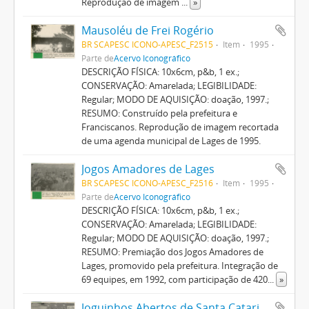
Reprodução de imagem
...
»
Mausoléu de Frei Rogério
BR SCAPESC ICONO-APESC_F2515
Item
1995
Parte de
Acervo Iconográfico
DESCRIÇÃO FÍSICA: 10x6cm, p&b, 1 ex.;
CONSERVAÇÃO: Amarelada; LEGIBILIDADE:
Regular; MODO DE AQUISIÇÃO: doação, 1997.;
RESUMO: Construído pela prefeitura e
Franciscanos. Reprodução de imagem recortada
de uma agenda municipal de Lages de 1995.
Jogos Amadores de Lages
BR SCAPESC ICONO-APESC_F2516
Item
1995
Parte de
Acervo Iconográfico
DESCRIÇÃO FÍSICA: 10x6cm, p&b, 1 ex.;
CONSERVAÇÃO: Amarelada; LEGIBILIDADE:
Regular; MODO DE AQUISIÇÃO: doação, 1997.;
RESUMO: Premiação dos Jogos Amadores de
Lages, promovido pela prefeitura. Integração de
69 equipes, em 1992, com participação de 420
...
»
Joguinhos Abertos de Santa Catarina