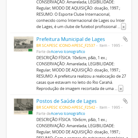
CONSERVAÇÃO: Amarelada; LEGIBILIDADE:
Regular; MODO DE AQUISIÇÃO: doação, 1997.;
RESUMO: O Esporte Clube Internacional,
conhecido como Internacional de Lages ou Inter
de Lages, é um clube de futebol profissional
...
»
Prefeitura Municipal de Lages
BR SCAPESC ICONO-APESC_F2537
Item
1995
Parte de
Acervo Iconográfico
DESCRIÇÃO FÍSICA: 10x6cm, p&b, 1 ex.;
CONSERVAÇÃO: Amarelada; LEGIBILIDADE:
Regular; MODO DE AQUISIÇÃO: doação, 1997.;
RESUMO: A prefeitura realizou a realocação de 27
casas que estavam no leito do Rio Carahá.
Reprodução de imagem recortada de uma
...
»
Postos de Saúde de Lages
BR SCAPESC ICONO-APESC_F2542
Item
1995
Parte de
Acervo Iconográfico
DESCRIÇÃO FÍSICA: 10x6cm, p&b, 1 ex.;
CONSERVAÇÃO: Amarelada; LEGIBILIDADE:
Regular; MODO DE AQUISIÇÃO: doação, 1997.;
RESUMO: Com a compra de gabinetes dentários, a