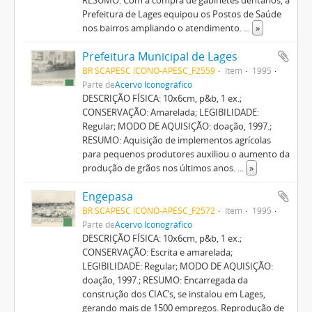
Prefeitura de Lages equipou os Postos de Saúde
nos bairros ampliando o atendimento.
...
»
Prefeitura Municipal de Lages
BR SCAPESC ICONO-APESC_F2559
Item
1995
Parte de
Acervo Iconográfico
DESCRIÇÃO FÍSICA: 10x6cm, p&b, 1 ex.;
CONSERVAÇÃO: Amarelada; LEGIBILIDADE:
Regular; MODO DE AQUISIÇÃO: doação, 1997.;
RESUMO: Aquisição de implementos agrícolas
para pequenos produtores auxiliou o aumento da
produção de grãos nos últimos anos.
...
»
Engepasa
BR SCAPESC ICONO-APESC_F2572
Item
1995
Parte de
Acervo Iconográfico
DESCRIÇÃO FÍSICA: 10x6cm, p&b, 1 ex.;
CONSERVAÇÃO: Escrita e amarelada;
LEGIBILIDADE: Regular; MODO DE AQUISIÇÃO:
doação, 1997.; RESUMO: Encarregada da
construção dos CIAC’s, se instalou em Lages,
gerando mais de 1500 empregos. Reprodução de