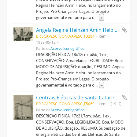
Regina Heinzen Amin Helou no lançamento do
Projeto Pró-Criança em Lages. O projeto
governamental é voltado para o
...
»
Angela Regina Heinzen Amin Helou (1953-?)
BR SCAPESC ICONO-APESC_F3284
Item
1983-05-12
Parte de
Acervo Iconográfico
DESCRIÇÃO FÍSICA: 18x12cm, p&b, 1 ex.;
CONSERVAÇÃO: Amarelada; LEGIBILIDADE: Boa;
MODO DE AQUISIÇÃO: doação.; RESUMO: Angela
Regina Heinzen Amin Helou no lançamento do
Projeto Pró-Criança em Lages. O projeto
governamental é voltado para o
...
»
Centrais Elétricas de Santa Catarina - CELESC
BR SCAPESC ICONO-APESC_F5069
Item
[19--?]
Parte de
Acervo Iconográfico
DESCRIÇÃO FÍSICA: 17x21,7cm, p&b, 1 ex.;
CONSERVAÇÃO: Boa; LEGIBILIDADE: Boa; MODO
DE AQUISIÇÃO: doação.; RESUMO: Subestação de
energia elétrica das Centrais Elétricas de Santa