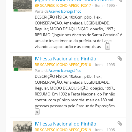
BR SCAPESC ICONO-APESC_F2517
Item
1995
Parte de
Acervo Iconográfico
DESCRIÇÃO FÍSICA: 10x6cm, p&b, 1 ex.;
CONSERVAÇÃO: Amarelada; LEGIBILIDADE:
Regular; MODO DE AQUISIÇÃO: doação, 1997.;
RESUMO: “Joguinhos Abertos de Santa Catarina” é
um alto investimento da prefeitura de Lages
visando a capacitação e as conquistas
...
»
IV Festa Nacional do Pinhão
BR SCAPESC ICONO-APESC_F2518
Item
1995
Parte de
Acervo Iconográfico
DESCRIÇÃO FÍSICA: 10x6cm, p&b, 1 ex.;
CONSERVAÇÃO: Amarelada; LEGIBILIDADE:
Regular; MODO DE AQUISIÇÃO: doação, 1997.;
RESUMO: Em 1992 a Festa Nacional do Pinhão
contou com público recorde: mais de 180 mil
pessoas passaram pelo Parque de Exposições
...
»
IV Festa Nacional do Pinhão
BR SCAPESC ICONO-APESC_F2519
Item
1995