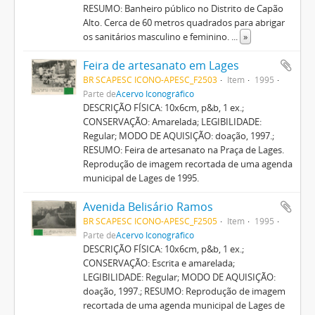
RESUMO: Banheiro público no Distrito de Capão
Alto. Cerca de 60 metros quadrados para abrigar
os sanitários masculino e feminino.
...
»
Feira de artesanato em Lages
BR SCAPESC ICONO-APESC_F2503
Item
1995
Parte de
Acervo Iconográfico
DESCRIÇÃO FÍSICA: 10x6cm, p&b, 1 ex.;
CONSERVAÇÃO: Amarelada; LEGIBILIDADE:
Regular; MODO DE AQUISIÇÃO: doação, 1997.;
RESUMO: Feira de artesanato na Praça de Lages.
Reprodução de imagem recortada de uma agenda
municipal de Lages de 1995.
Avenida Belisário Ramos
BR SCAPESC ICONO-APESC_F2505
Item
1995
Parte de
Acervo Iconográfico
DESCRIÇÃO FÍSICA: 10x6cm, p&b, 1 ex.;
CONSERVAÇÃO: Escrita e amarelada;
LEGIBILIDADE: Regular; MODO DE AQUISIÇÃO:
doação, 1997.; RESUMO: Reprodução de imagem
recortada de uma agenda municipal de Lages de