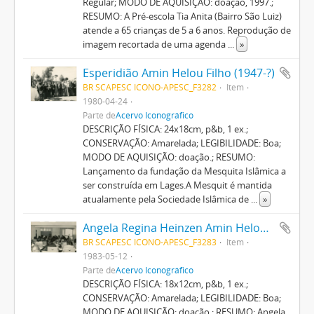
Regular; MODO DE AQUISIÇÃO: doação, 1997.;
RESUMO: A Pré-escola Tia Anita (Bairro São Luiz)
atende a 65 crianças de 5 a 6 anos. Reprodução de
imagem recortada de uma agenda
...
»
Esperidião Amin Helou Filho (1947-?)
BR SCAPESC ICONO-APESC_F3282
Item
1980-04-24
Parte de
Acervo Iconográfico
DESCRIÇÃO FÍSICA: 24x18cm, p&b, 1 ex.;
CONSERVAÇÃO: Amarelada; LEGIBILIDADE: Boa;
MODO DE AQUISIÇÃO: doação.; RESUMO:
Lançamento da fundação da Mesquita Islâmica a
ser construída em Lages.A Mesquit é mantida
atualamente pela Sociedade Islâmica de
...
»
Angela Regina Heinzen Amin Helou (1953-?)
BR SCAPESC ICONO-APESC_F3283
Item
1983-05-12
Parte de
Acervo Iconográfico
DESCRIÇÃO FÍSICA: 18x12cm, p&b, 1 ex.;
CONSERVAÇÃO: Amarelada; LEGIBILIDADE: Boa;
MODO DE AQUISIÇÃO: doação.; RESUMO: Angela