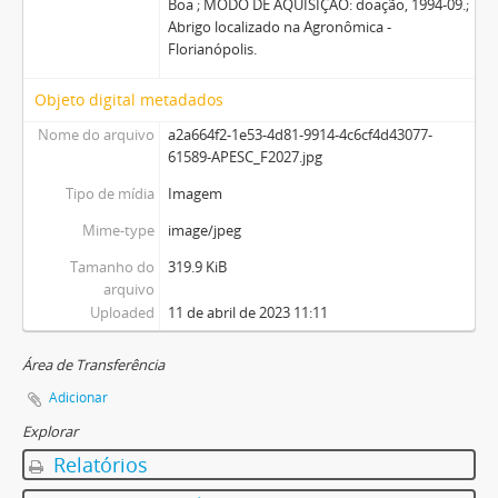
Boa ; MODO DE AQUISIÇÃO: doação, 1994-09.;
Abrigo localizado na Agronômica -
Florianópolis.
Objeto digital metadados
Nome do arquivo
a2a664f2-1e53-4d81-9914-4c6cf4d43077-
61589-APESC_F2027.jpg
Tipo de mídia
Imagem
Mime-type
image/jpeg
Tamanho do
319.9 KiB
arquivo
Uploaded
11 de abril de 2023 11:11
Área de Transferência
Adicionar
Explorar
Relatórios