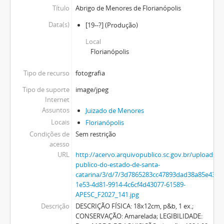
Título
Abrigo de Menores de Florianópolis
Data(s)
[19--?]
(Produção)
Local
Florianópolis
Tipo de recurso
fotografia
Tipo de suporte
image/jpeg
Internet
Assuntos
Juizado de Menores
Locais
Florianópolis
Condições de
Sem restrição
acesso
URL
http://acervo.arquivopublico.sc.gov.br/uploads/r
publico-do-estado-de-santa-
catarina/3/d/7/3d7865283cc47893dad38a85e4351
1e53-4d81-9914-4c6cf4d43077-61589-
APESC_F2027_141.jpg
Descrição
DESCRIÇÃO FÍSICA: 18x12cm, p&b, 1 ex.;
CONSERVAÇÃO: Amarelada; LEGIBILIDADE: