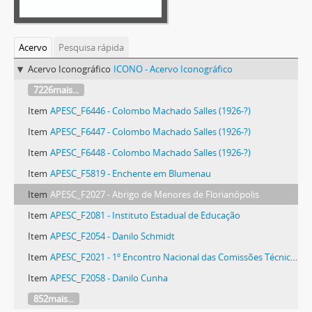
Acervo
Pesquisa rápida
Acervo Iconográfico
ICONO - Acervo Iconográfico
7226mais...
Item
APESC_F6446 - Colombo Machado Salles (1926-?)
Item
APESC_F6447 - Colombo Machado Salles (1926-?)
Item
APESC_F6448 - Colombo Machado Salles (1926-?)
Item
APESC_F5819 - Enchente em Blumenau
Item
APESC_F2027 - Abrigo de Menores de Florianópolis
Item
APESC_F2081 - Instituto Estadual de Educação
Item
APESC_F2054 - Danilo Schmidt
Item
APESC_F2021 - 1º Encontro Nacional das Comissões Técnicas da Confederação Brasileira de Apicultura
Item
APESC_F2058 - Danilo Cunha
852mais...