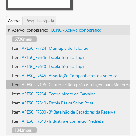
Acervo
Pesquisa rápida
Acervo Iconográfico
ICONO - Acervo Iconográfico
6736mais...
Item
APESC_F7724 - Município de Tubarão
Item
APESC_F7626 - Escola Técnica Tupy
Item
APESC_F7620 - Escola Técnica Tupy
Item
APESC_F7645 - Associação Companheiros da América
Item
APESC_F7196 - Centro de Recepção e Triagem para Menores
Item
APESC_F7254 - Teatro Álvaro de Carvalho
Item
APESC_F7340 - Escola Básica Solon Rosa
Item
APESC_F7500 - 3º Batalhão de Caçadores da Reserva
Item
APESC_F7549 - Indústria e Comércio Predileta
1342mais...