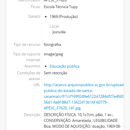
Título
Escola Técnica Tupy
Data(s)
1969
(Produção)
Local
Joinville
Tipo de recurso
fotografia
Tipo de suporte
image/jpeg
Internet
Assuntos
Educação pública
Condições de
Sem restrição
acesso
URL
http://acervo.arquivopublico.sc.gov.br/uploads/r
publico-do-estado-de-santa-
catarina/c/f/1/cf1699249e6122d7284df27e4fd03
56d1-4a6f-88d7-13422413b16f-60779-
APESC_F7620_141.jpg
Descrição
DESCRIÇÃO FÍSICA: 10,1x7cm, p&b, 1 ex.;
CONSERVAÇÃO: Amarelada ; LEGIBILIDADE:
Boa; MODO DE AQUISIÇÃO: doação, 1969-08-