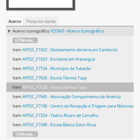
Acervo
Pesquisa rápida
Acervo Iconográfico
ICONO - Acervo Iconográfico
6734mais...
Item
APESC_F1022 - Deslizamento de terra em Camboriú
Item
APESC_F1023 - Enchente em Araranguá
Item
APESC_F7724 - Município de Tubarão
Item
APESC_F7626 - Escola Técnica Tupy
Item
APESC_F7620 - Escola Técnica Tupy
Item
APESC_F7645 - Associação Companheiros da América
Item
APESC_F7196 - Centro de Recepção e Triagem para Menores
Item
APESC_F7254 - Teatro Álvaro de Carvalho
Item
APESC_F7340 - Escola Básica Solon Rosa
1344mais...