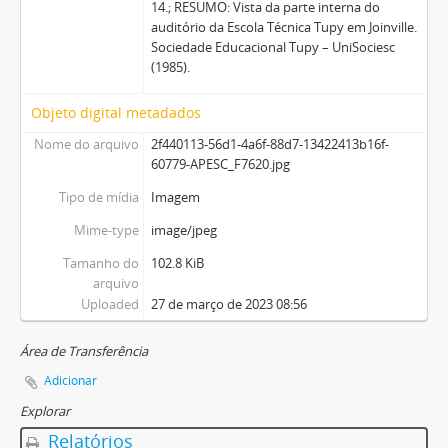
14.; RESUMO: Vista da parte interna do
auditório da Escola Técnica Tupy em Joinville.
Sociedade Educacional Tupy – UniSociesc
(1985).
Objeto digital metadados
Nome do arquivo
2f440113-56d1-4a6f-88d7-13422413b16f-
60779-APESC_F7620.jpg
Tipo de mídia
Imagem
Mime-type
image/jpeg
Tamanho do
102.8 KiB
arquivo
Uploaded
27 de março de 2023 08:56
Área de Transferência
Adicionar
Explorar
Relatórios