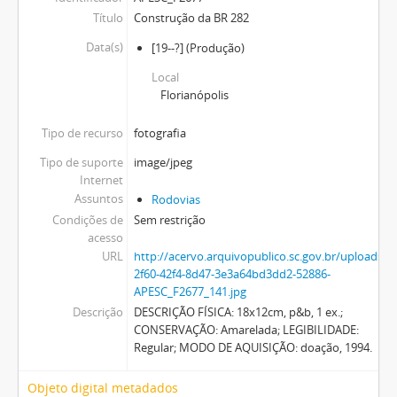
Título
Construção da BR 282
Data(s)
[19--?]
(Produção)
Local
Florianópolis
Tipo de recurso
fotografia
Tipo de suporte
image/jpeg
Internet
Assuntos
Rodovias
Condições de
Sem restrição
acesso
URL
http://acervo.arquivopublico.sc.gov.br/uploads
2f60-42f4-8d47-3e3a64bd3dd2-52886-
APESC_F2677_141.jpg
Descrição
DESCRIÇÃO FÍSICA: 18x12cm, p&b, 1 ex.;
CONSERVAÇÃO: Amarelada; LEGIBILIDADE:
Regular; MODO DE AQUISIÇÃO: doação, 1994.
Objeto digital metadados