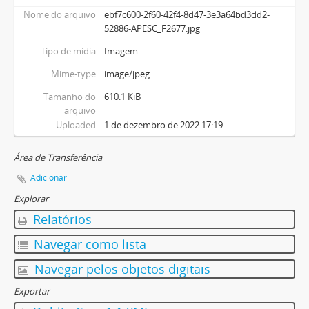
Nome do arquivo
ebf7c600-2f60-42f4-8d47-3e3a64bd3dd2-
52886-APESC_F2677.jpg
Tipo de mídia
Imagem
Mime-type
image/jpeg
Tamanho do
610.1 KiB
arquivo
Uploaded
1 de dezembro de 2022 17:19
Área de Transferência
Adicionar
Explorar
Relatórios
Navegar como lista
Navegar pelos objetos digitais
Exportar