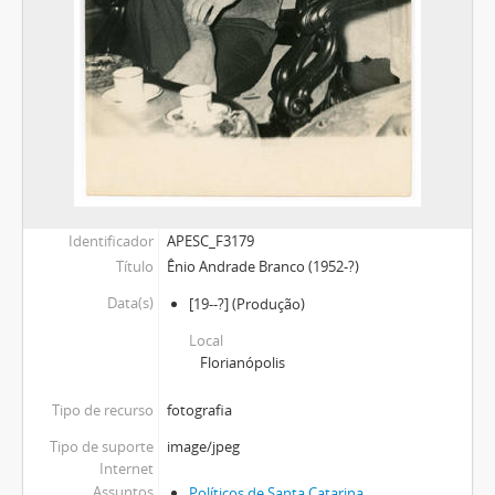
Identificador
APESC_F3179
Título
Ênio Andrade Branco (1952-?)
Data(s)
[19--?]
(Produção)
Local
Florianópolis
Tipo de recurso
fotografia
Tipo de suporte
image/jpeg
Internet
Assuntos
Políticos de Santa Catarina