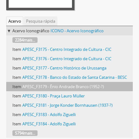
Acervo
Pesquisa rápida
Acervo Iconográfico
ICONO - Acervo Iconográfico
2284mais...
Item
APESC_F3175 - Centro Integrado de Cultura - CIC
Item
APESC_F3176 - Centro Integrado de Cultura - CIC
Item
APESC_F3177 - Centro Histórico de Urussanga
Item
APESC_F3178 - Banco do Estado de Santa Catarina - BESC
Item
APESC_F3179 - Ênio Andrade Branco (1952-?)
Item
APESC_F3180 - Praça Lauro Müller
Item
APESC_F3181 - Jorge Konder Bornhausen (1937-?)
Item
APESC_F3183 - Adolfo Ziguelli
Item
APESC_F3184 - Adolfo Ziguelli
5794mais...