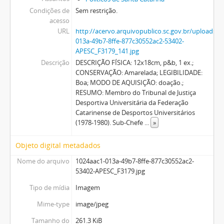
Condições de
Sem restrição.
acesso
URL
http://acervo.arquivopublico.sc.gov.br/uploads
013a-49b7-8ffe-877c30552ac2-53402-
APESC_F3179_141.jpg
Descrição
DESCRIÇÃO FÍSICA: 12x18cm, p&b, 1 ex.;
CONSERVAÇÃO: Amarelada; LEGIBILIDADE:
Boa; MODO DE AQUISIÇÃO: doação.;
RESUMO: Membro do Tribunal de Justiça
Desportiva Universitária da Federação
Catarinense de Desportos Universitários
(1978-1980). Sub-Chefe
...
»
Objeto digital metadados
Nome do arquivo
1024aac1-013a-49b7-8ffe-877c30552ac2-
53402-APESC_F3179.jpg
Tipo de mídia
Imagem
Mime-type
image/jpeg
Tamanho do
261.3 KiB