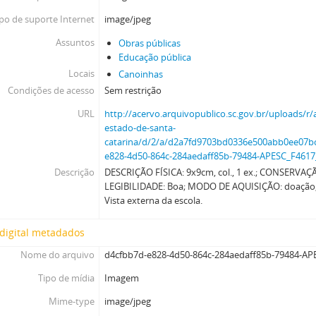
po de suporte Internet
image/jpeg
Assuntos
Obras públicas
Educação pública
Locais
Canoinhas
Condições de acesso
Sem restrição
URL
http://acervo.arquivopublico.sc.gov.br/uploads/r/
estado-de-santa-
catarina/d/2/a/d2a7fd9703bd0336e500abb0ee07bc
e828-4d50-864c-284aedaff85b-79484-APESC_F4617
Descrição
DESCRIÇÃO FÍSICA: 9x9cm, col., 1 ex.; CONSERVAÇÃ
LEGIBILIDADE: Boa; MODO DE AQUISIÇÃO: doação,
Vista externa da escola.
digital metadados
Nome do arquivo
d4cfbb7d-e828-4d50-864c-284aedaff85b-79484-AP
Tipo de mídia
Imagem
Mime-type
image/jpeg