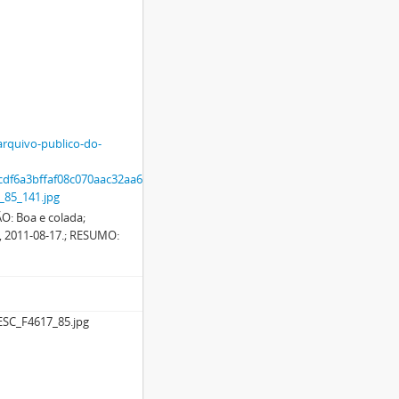
arquivo-publico-do-
df6a3bffaf08c070aac32aa6a17dff62f2/d4cfbb7d-
_85_141.jpg
O: Boa e colada;
 2011-08-17.; RESUMO:
ESC_F4617_85.jpg