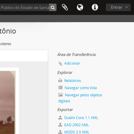
Entrar
tônio
Antônio
Área de Transferência
Adicionar
Explorar
Relatórios
Navegar como lista
Navegar pelos objetos
digitais
Exportar
Dublin Core 1.1 XML
reliminar)
EAD 2002 XML
MODS 3.5 XML