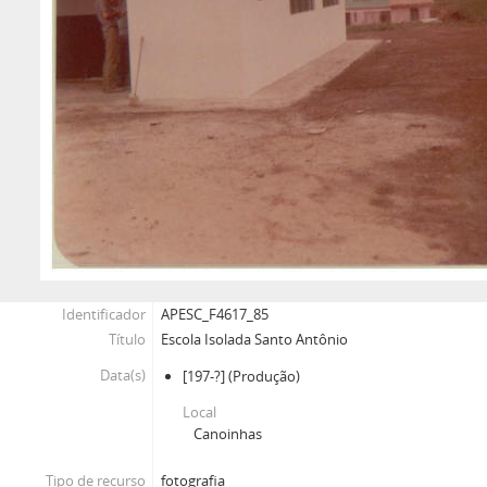
Identificador
APESC_F4617_85
Título
Escola Isolada Santo Antônio
Data(s)
[197-?]
(Produção)
Local
Canoinhas
Tipo de recurso
fotografia