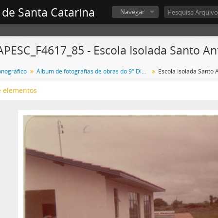
 de Santa Catarina
Navegar
APESC_F4617_85 - Escola Isolada Santo An
onográfico
Álbum de fotografias de obras do 9º Distrito do Departamento Autônomo de Edificações - DAE
Escola Isolada Santo 
e elementos
(Versão p