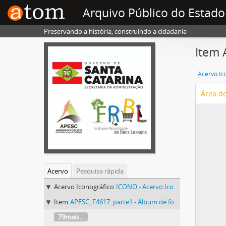
Arquivo Público do Estado
Preservando a história, construindo a cidadania
Item 
Acervo Ic
Área d
Acervo
Pesquisa rápida
Acervo Iconográfico
ICONO - Acervo Iconográfico
Item
APESC_F4617_parte1 - Álbum de fotografias de obras do 9º Distrito do Departamento Autônomo de Edificações - DAE
79mais...