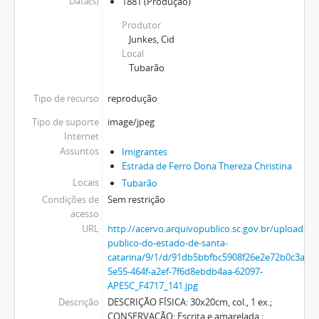
Data(s)
1881
(Produção)
Produtor
Junkes, Cid
Local
Tubarão
Tipo de recurso
reprodução
Tipo de suporte
image/jpeg
Internet
Assuntos
Imigrantes
Estrada de Ferro Dona Thereza Christina
Locais
Tubarão
Condições de
Sem restrição
acesso
URL
http://acervo.arquivopublico.sc.gov.br/uploads/r
publico-do-estado-de-santa-
catarina/9/1/d/91db5bbfbc5908f26e2e72b0c3aa
5e55-464f-a2ef-7f6d8ebdb4aa-62097-
APESC_F4717_141.jpg
Descrição
DESCRIÇÃO FÍSICA: 30x20cm, col., 1 ex.;
CONSERVAÇÃO: Escrita e amarelada ;