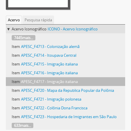
Acervo
Pesquisa rápida
Acervo Iconográfico
ICONO - Acervo Iconográfico
7445mais...
Item
APESC_F4713 - Colonização alemã
Item
APESC_F4714 - Itoupava Central
Item
APESC_F4715 - Imigração italiana
Item
APESC_F4716 - Imigração italiana
Item
APESC_F4717 - Imigração italiana
Item
APESC_F4720 - Mapa da Republica Popular da Polônia
Item
APESC_F4721 - Imigração polonesa
Item
APESC_F4722 - Colônia Dona Francisca
Item
APESC_F4723 - Hospedaria de Imigrantes em São Paulo
633mais...