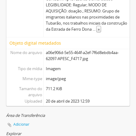
LEGIBILIDADE: Regular; MODO DE
AQUISIÇÃO: doação.; RESUMO: Grupo de
imigrantes italianos nas proximidades de
Tubarão, nos trabalhos iniciais da construção
da Estrada de Ferro Dona
...
»
Objeto digital metadados
Nome do arquivo
a06e906d-5e55-464f-a2ef-7f6d8ebdb4aa-
62097-APESC_F4717.jpg
Tipo de mídia
Imagem
Mime-type
image/jpeg
Tamanho do
711.2 KiB
arquivo
Uploaded
20 de abril de 2023 12:59
Área de Transferência
Adicionar
Explorar