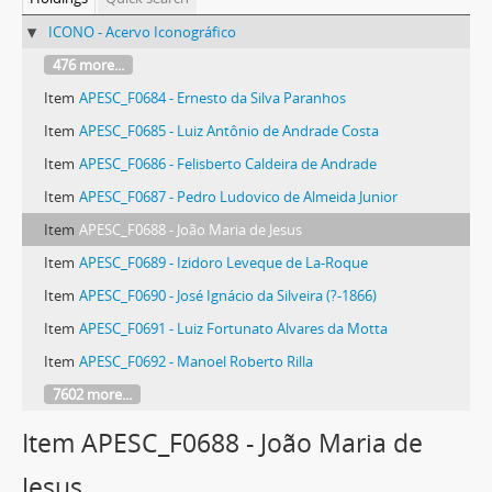
ICONO - Acervo Iconográfico
476 more...
Item
APESC_F0684 - Ernesto da Silva Paranhos
Item
APESC_F0685 - Luiz Antônio de Andrade Costa
Item
APESC_F0686 - Felisberto Caldeira de Andrade
Item
APESC_F0687 - Pedro Ludovico de Almeida Junior
Item
APESC_F0688 - João Maria de Jesus
Item
APESC_F0689 - Izidoro Leveque de La-Roque
Item
APESC_F0690 - José Ignácio da Silveira (?-1866)
Item
APESC_F0691 - Luiz Fortunato Alvares da Motta
Item
APESC_F0692 - Manoel Roberto Rilla
7602 more...
Item APESC_F0688 - João Maria de
Jesus