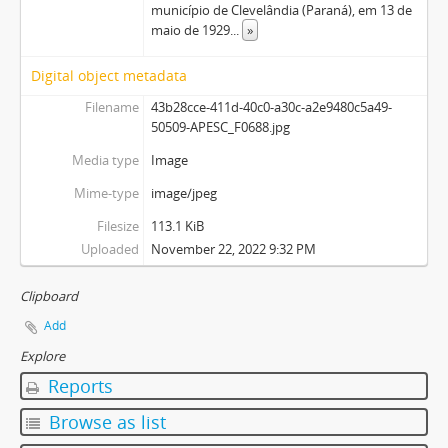
município de Clevelândia (Paraná), em 13 de
maio de 1929
...
»
Digital object metadata
Filename
43b28cce-411d-40c0-a30c-a2e9480c5a49-
50509-APESC_F0688.jpg
Media type
Image
Mime-type
image/jpeg
Filesize
113.1 KiB
Uploaded
November 22, 2022 9:32 PM
Clipboard
Add
Explore
Reports
Browse as list