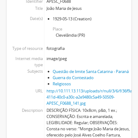
Identifier
APESC_F0688
Title
João Maria de Jesus
Date(s)
1929-05-13
(Creation)
Place
Clevelândia (PR)
Type of resource
fotografia
Internet media
image/jpeg
type
Subjects
Questão de limite Santa Catarina - Paraná
Guerra do Contestado
Religiosos
URL
http://10.111.13.113/uploads/r/null/3/6/f/36f9
411d-40c0-a30c-a2e9480c5a49-50509-
APESC_F0688_141.jpg
Description
DESCRIÇÃO FÍSICA: 10x8cm, p&b, 1 ex.;
CONSERVAÇÃO: Escrita e amarelada;
LEGIBILIDADE: Regular; OBSERVAÇÕES:
Consta no verso: “Monge João Maria de Jesus,
oferecido pelo José Alves Coelho Fartura,