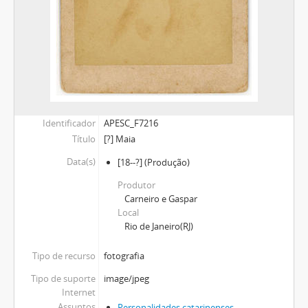
Identificador
APESC_F7216
Título
[?] Maia
Data(s)
[18--?]
(Produção)
Produtor
Carneiro e Gaspar
Local
Rio de Janeiro(RJ)
Tipo de recurso
fotografia
Tipo de suporte
image/jpeg
Internet
Assuntos
Personalidades catarinenses