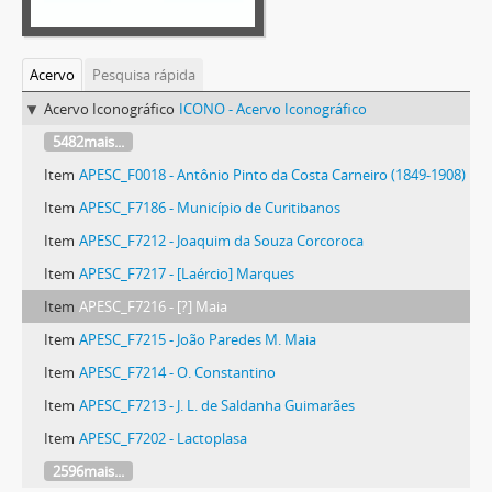
Acervo
Pesquisa rápida
Acervo Iconográfico
ICONO - Acervo Iconográfico
5482mais...
Item
APESC_F0018 - Antônio Pinto da Costa Carneiro (1849-1908)
Item
APESC_F7186 - Município de Curitibanos
Item
APESC_F7212 - Joaquim da Souza Corcoroca
Item
APESC_F7217 - [Laércio] Marques
Item
APESC_F7216 - [?] Maia
Item
APESC_F7215 - João Paredes M. Maia
Item
APESC_F7214 - O. Constantino
Item
APESC_F7213 - J. L. de Saldanha Guimarães
Item
APESC_F7202 - Lactoplasa
2596mais...