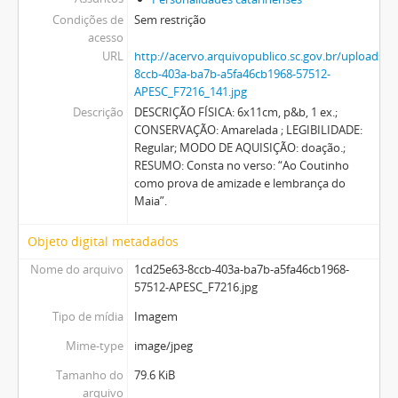
Condições de
Sem restrição
acesso
URL
http://acervo.arquivopublico.sc.gov.br/upload
8ccb-403a-ba7b-a5fa46cb1968-57512-
APESC_F7216_141.jpg
Descrição
DESCRIÇÃO FÍSICA: 6x11cm, p&b, 1 ex.;
CONSERVAÇÃO: Amarelada ; LEGIBILIDADE:
Regular; MODO DE AQUISIÇÃO: doação.;
RESUMO: Consta no verso: “Ao Coutinho
como prova de amizade e lembrança do
Maia”.
Objeto digital metadados
Nome do arquivo
1cd25e63-8ccb-403a-ba7b-a5fa46cb1968-
57512-APESC_F7216.jpg
Tipo de mídia
Imagem
Mime-type
image/jpeg
Tamanho do
79.6 KiB
arquivo