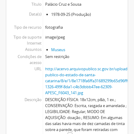
Título
Palácio Cruz e Sousa
Data(s)
1978-09-25
(Produção)
Tipo de recurso
fotografia
Tipo de suporte
image/jpeg
Internet
Assuntos
Museus
Condições de
Sem restrição
acesso
URL
http://acervo.arquivopublico.sc.gov.br/uploads/r
publico-do-estado-de-santa-
catarina/8/e/1/8e1718fa6ffa31689299b65d96fffa
1326-499f-8da1-c4b3dbbb47ee-62309-
APESC_F6043_141.jpg
Descrição
DESCRIÇÃO FÍSICA: 18x12cm, p&b, 1 ex.;
CONSERVAÇÃO: Escrita, rasgada e amarelada ;
LEGIBILIDADE: Regular; MODO DE
AQUISIÇÃO: doação.; RESUMO: Em algumas
das salas havia mais de dez camadas de tinta
sobre a parede, que foram retiradas com