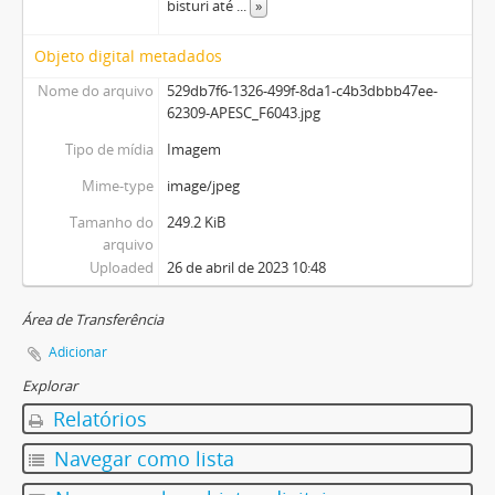
bisturi até
...
»
Objeto digital metadados
Nome do arquivo
529db7f6-1326-499f-8da1-c4b3dbbb47ee-
62309-APESC_F6043.jpg
Tipo de mídia
Imagem
Mime-type
image/jpeg
Tamanho do
249.2 KiB
arquivo
Uploaded
26 de abril de 2023 10:48
Área de Transferência
Adicionar
Explorar
Relatórios
Navegar como lista