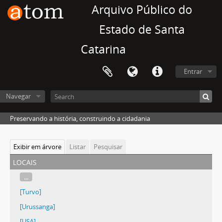
Arquivo Público do
Estado de Santa
Catarina
Entrar
Navegar
Preservando a história, construindo a cidadania
Exibir em árvore
Listar
Pesquisar
locais
...
[Turvo]
[Urussanga]
[USA]