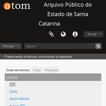
Arquivo Público do
Estado de Santa
Catarina
Entrar
Navegar
Preservando a história, construindo a cidadania
Exibir em árvore
Listar
Pesquisar
locais
...
{USA]
Abdon Batista
Açores (PT)