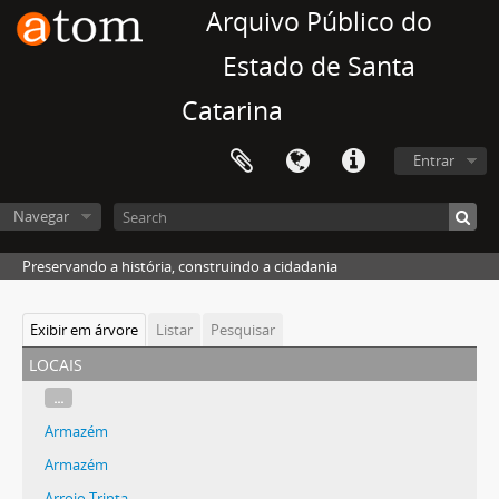
Arquivo Público do
Estado de Santa
Catarina
Entrar
Navegar
Preservando a história, construindo a cidadania
Exibir em árvore
Listar
Pesquisar
locais
...
Armazém
Armazém
Arroio Trinta