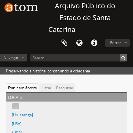
Arquivo Público do
Estado de Santa
Catarina
Entrar
Navegar
Preservando a história, construindo a cidadania
Exibir em árvore
Listar
Pesquisar
locais
...
[Urussanga]
[USA]
{USA]