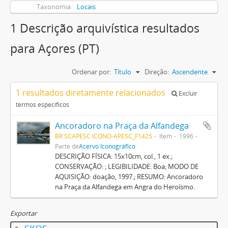
Taxonomia
Locais
1 Descrição arquivística resultados
para Açores (PT)
Ordenar por:
Título
Direção:
Ascendente
1 resultados diretamente relacionados
Excluir
termos específicos
Ancoradoro na Praça da Alfandega
BR SCAPESC ICONO-APESC_F1425
Item
1996
Parte de
Acervo Iconográfico
DESCRIÇÃO FÍSICA: 15x10cm, col., 1 ex.;
CONSERVAÇÃO: ; LEGIBILIDADE: Boa; MODO DE
AQUISIÇÃO: doação, 1997.; RESUMO: Ancoradoro
na Praça da Alfandega em Angra do Heroísmo.
Exportar