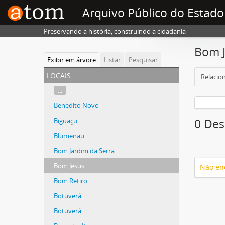
Arquivo Público do Estado
Preservando a história, construindo a cidadania
Bom 
Exibir em árvore
Listar
Pesquisar
locais
Relacion
...
Benedito Novo
Biguaçu
0 Des
Blumenau
Bom Jardim da Serra
Bom Jesus
Não en
Bom Retiro
Botuverá
Botuverá