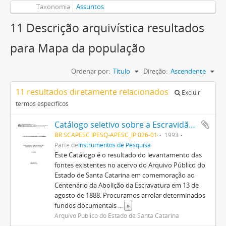
Taxonomia
Assuntos
11 Descrição arquivística resultados
para Mapa da população
Ordenar por:
Título
Direção:
Ascendente
11 resultados diretamente relacionados
Excluir
termos específicos
Catálogo seletivo sobre a Escravidão. Fonte: Ofícios das Chefias da Polícia para Presidência da Província (1833/1870)
BR SCAPESC IPESQ-APESC_IP 026-01
1993
Parte de
Instrumentos de Pesquisa
Este Catálogo é o resultado do levantamento das
fontes existentes no acervo do Arquivo Público do
Estado de Santa Catarina em comemoração ao
Centenário da Abolição da Escravatura em 13 de
agosto de 1888. Procuramos arrolar determinados
fundos documentais
...
»
Arquivo Público do Estado de Santa Catarina