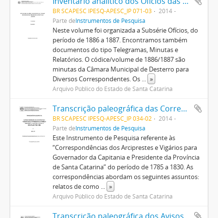
Inventário analítico dos Ofícios das Câmaras Municipais para Presidência da Província (1886/1887), v. 19
BR SCAPESC IPESQ-APESC_IP 071-03
2014
Parte de
Instrumentos de Pesquisa
Neste volume foi organizada a Subsérie Ofícios, do
período de 1886 a 1887. Encontramos também
documentos do tipo Telegramas, Minutas e
Relatórios. O códice/volume de 1886/1887 são
minutas da Câmara Municipal de Desterro para
Diversos Correspondentes. Os
...
»
Arquivo Público do Estado de Santa Catarina
Transcrição paleográfica das Correspondências dos Arciprestes e Vigários para Governo da Capitania e Presidência da Província (1785/1830)
BR SCAPESC IPESQ-APESC_IP 034-02
2014
Parte de
Instrumentos de Pesquisa
Este Instrumento de Pesquisa referente às
“Correspondências dos Arciprestes e Vigários para
Governador da Capitania e Presidente da Província
de Santa Catarina” do período de 1785 a 1830. As
correspondências abordam os seguintes assuntos:
relatos de como
...
»
Arquivo Público do Estado de Santa Catarina
Transcrição paleográfica dos Avisos do Ministério do Império para Governo da Capitania, Junta Governativa Provisória e Presidência da Província (1820/1824), v. 2