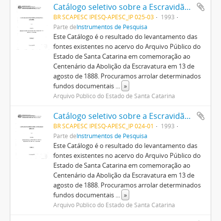
Catálogo seletivo sobre a Escravidão. Fonte: Ofícios das Chefias da Polícia para Presidência da Província (1863/1866), v. 3
BR SCAPESC IPESQ-APESC_IP 025-03
1993
Parte de
Instrumentos de Pesquisa
Este Catálogo é o resultado do levantamento das
fontes existentes no acervo do Arquivo Público do
Estado de Santa Catarina em comemoração ao
Centenário da Abolição da Escravatura em 13 de
agosto de 1888. Procuramos arrolar determinados
fundos documentais
...
»
Arquivo Público do Estado de Santa Catarina
Catálogo seletivo sobre a Escravidão. Fonte: Ofícios das Delegacias de Polícia para Presidência da Província (1842/1869), v. 1
BR SCAPESC IPESQ-APESC_IP 024-01
1993
Parte de
Instrumentos de Pesquisa
Este Catálogo é o resultado do levantamento das
fontes existentes no acervo do Arquivo Público do
Estado de Santa Catarina em comemoração ao
Centenário da Abolição da Escravatura em 13 de
agosto de 1888. Procuramos arrolar determinados
fundos documentais
...
»
Arquivo Público do Estado de Santa Catarina