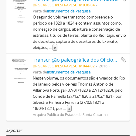
BR SCAPESC IPESQ-APESC_IP 038-04
Parte de
Instrumentos de Pesquisa
O segundo volume transcrito compreende o
período de 1820 a 1824 e contém assuntos como:
nomeação de cargos, abertura e conservação de
estradas, títulos de terras, planta do Rio Itajaí, envio
de decretos, captura de desertores do Exército,
eleições,
...
»
Transcrição paleográfica dos Ofícios do Vice-Rei para Governo da Capitania (1820/1821), v. 8
BR SCAPESC IPESQ-APESC_IP 044-02
2016
Parte de
Instrumentos de Pesquisa
Neste volume, os documentos são enviados do Rio
de Janeiro pelos vice-reis Thomaz Antonio de
Villanova Portugal (07/01/1820 a 27/12/1820), pelo
Conde de Palmella (27/12/1820 a 21/02/1821), por
Silvestre Pinheiro Ferreira (27/02/1821 a
18/04/1821), por
...
»
Arquivo Público do Estado de Santa Catarina
Exportar