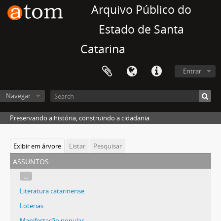
Arquivo Público do
Estado de Santa
Catarina
Entrar
Navegar
Preservando a história, construindo a cidadania
Exibir em árvore
Listar
Pesquisar
assuntos
...
Literatura catarinense
Loterias
Manifestação popular