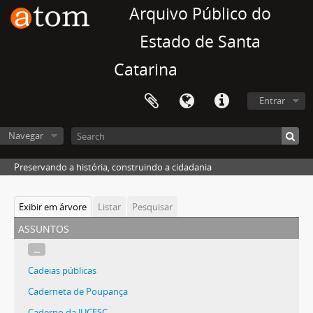
Arquivo Público do
Estado de Santa
Catarina
Entrar
Navegar
Preservando a história, construindo a cidadania
Exibir em árvore
Listar
Pesquisar
assuntos
...
Cadeias públicas
Caderneta de Poupança
Caderno da JUCESC