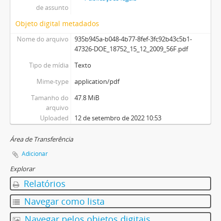
de assunto
Objeto digital metadados
Nome do arquivo
935b945a-b048-4b77-8fef-3fc92b43c5b1-
47326-DOE_18752_15_12_2009_56F.pdf
Tipo de mídia
Texto
Mime-type
application/pdf
Tamanho do
47.8 MiB
arquivo
Uploaded
12 de setembro de 2022 10:53
Área de Transferência
Adicionar
Explorar
Relatórios
Navegar como lista
Navegar pelos objetos digitais