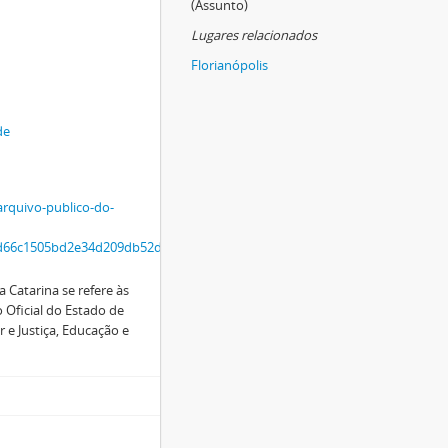
(Assunto)
Lugares relacionados
Florianópolis
de
arquivo-publico-do-
9ed66c1505bd2e34d209db52d2d0bbbda882/LEGISLACAO_ESCOLAR_-
a Catarina se refere às
o Oficial do Estado de
r e Justiça, Educação e