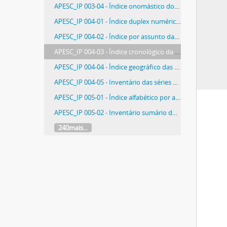
APESC_IP 003-04 - Índice onomástico dos processos da Secretaria de Justiça (1940/1979), v. 2 (M-Z)
APESC_IP 004-01 - Índice duplex numérico por assunto da Legislação Específica Estadual e Federal (1808/2005)
APESC_IP 004-02 - Índice por assunto das Leis e Decretos publicados no Diário Oficial do Estado de Santa Catarina (1948/1956)
APESC_IP 004-03 - Índice cronológico da Legislação Escolar de Santa Catarina publicadas no Diário Oficial do Estado (1941/1950)
APESC_IP 004-04 - Índice geográfico das Leis Municipais (1888/2005)
APESC_IP 004-05 - Inventário das séries e subséries documentais do Grupo Escolar Lauro Muller (1912/2007)
APESC_IP 005-01 - Índice alfabético por assunto do Departamento Estadual de Estatística (1940/1976), v. 1
APESC_IP 005-02 - Inventário sumário dos documentos da Procuradoria Fiscal do Estado de Santa Catarina (1918/1971)
240mais...