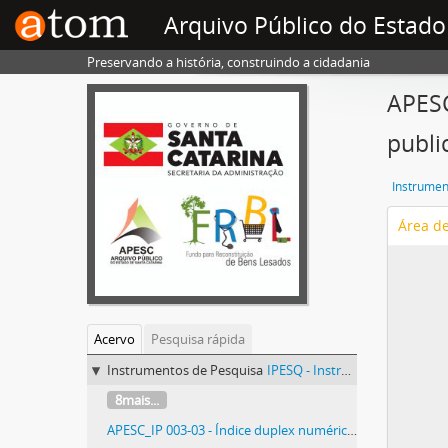
Arquivo Público do Estado
Preservando a história, construindo a cidadania
APESC
publi
Instrumen
Área d
Acervo
Pesquisa rápida
Instrumentos de Pesquisa
IPESQ - Instrumentos de Pesquisa
8mais...
APESC_IP 003-03 - Índice duplex numérico por assunto dos Regulamentos Avulsos (1844/2000)