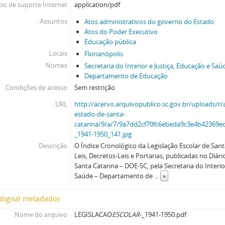
po de suporte Internet
application/pdf
Assuntos
Atos administrativos do governo do Estado
Atos do Poder Executivo
Educação pública
Locais
Florianópolis
Nomes
Secretaria do Interior e Justiça, Educação e Saú
Departamento de Educação
Condições de acesso
Sem restrição
URL
http://acervo.arquivopublico.sc.gov.br/uploads/r/
estado-de-santa-
catarina/9/a/7/9a7dd2cf70fc6ebeda9c3e4b4236
_1941-1950_141.jpg
Descrição
O Índice Cronológico da Legislação Escolar de Sant
Leis, Decretos-Leis e Portarias, publicadas no Diári
Santa Catarina – DOE-SC, pela Secretaria do Interio
Saúde – Departamento de
...
»
digital metadados
Nome do arquivo
LEGISLACAO
ESCOLAR
-_1941-1950.pdf