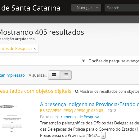
 de Santa Catarina
Navegar
Mostrando 405 resultados
escrição arquivística
ntos de Pesquisa
Opções de pesquisa avanç
zar impressão
Visualizar:
resultados com objetos digitais
Mostrar os resultados com objetos 
BR SCAPESC IPESQ-APESC_IP 030-05
2018
Parte de
Instrumentos de Pesquisa
Transcrição paleográfica dos Ofícios das Delegacias de 
das Delegacias de Polícia para o Governo do Estado (1
Presidência da Província (1842/
...
»