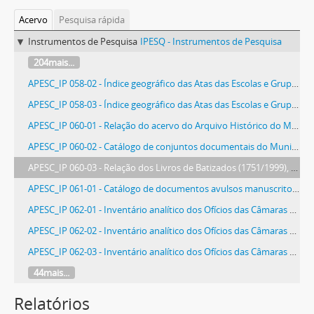
Acervo
Pesquisa rápida
Instrumentos de Pesquisa
IPESQ - Instrumentos de Pesquisa
204mais...
APESC_IP 058-02 - Índice geográfico das Atas das Escolas e Grupos Escolares (1951), v. 13
APESC_IP 058-03 - Índice geográfico das Atas das Escolas e Grupos Escolares (1951/1953), v. 14
APESC_IP 060-01 - Relação do acervo do Arquivo Histórico do Município de Florianópolis (1715/1893)
APESC_IP 060-02 - Catálogo de conjuntos documentais do Município de Florianópolis: Câmara de Desterro/Florianópolis (1715/1965) e Cemitérios Públicos (1841/1962)
APESC_IP 060-03 - Relação dos Livros de Batizados (1751/1999), Casamentos (1714/1989) e Óbitos (1772/1961) do Arquivo Histórico Eclesiástico de Santa Catarina
APESC_IP 061-01 - Catálogo de documentos avulsos manuscritos referentes à Capitania de Santa Catarina (1717/1827)
APESC_IP 062-01 - Inventário analítico dos Ofícios das Câmaras Municipais para Governo da Capitania, Presidência da Província e Junta Governativa Provisória (1776/1829), v. 1
APESC_IP 062-02 - Inventário analítico dos Ofícios das Câmaras Municipais para Presidência da Província (1830/1833), v. 2
APESC_IP 062-03 - Inventário analítico dos Ofícios das Câmaras Municipais para Presidência da Província (1833/1836) v. 3
44mais...
Relatórios