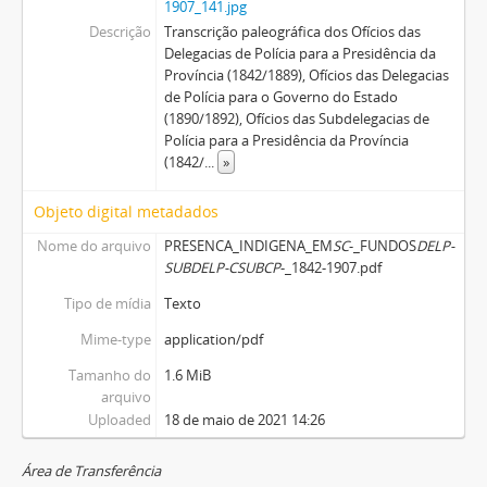
1907_141.jpg
Descrição
Transcrição paleográfica dos Ofícios das
Delegacias de Polícia para a Presidência da
Província (1842/1889), Ofícios das Delegacias
de Polícia para o Governo do Estado
(1890/1892), Ofícios das Subdelegacias de
Polícia para a Presidência da Província
(1842/
...
»
Objeto digital metadados
Nome do arquivo
PRESENCA_INDIGENA_EM
SC
-_FUNDOS
DELP-
SUBDELP-CSUBCP
-_1842-1907.pdf
Tipo de mídia
Texto
Mime-type
application/pdf
Tamanho do
1.6 MiB
arquivo
Uploaded
18 de maio de 2021 14:26
Área de Transferência