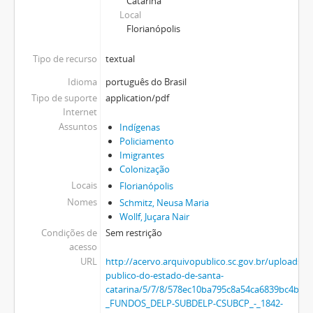
Catarina
Local
Florianópolis
Tipo de recurso
textual
Idioma
português do Brasil
Tipo de suporte
application/pdf
Internet
Assuntos
Indígenas
Policiamento
Imigrantes
Colonização
Locais
Florianópolis
Nomes
Schmitz, Neusa Maria
Wollf, Juçara Nair
Condições de
Sem restrição
acesso
URL
http://acervo.arquivopublico.sc.gov.br/uploads/r
publico-do-estado-de-santa-
catarina/5/7/8/578ec10ba795c8a54ca6839bc4bb
_FUNDOS_DELP-SUBDELP-CSUBCP_-_1842-