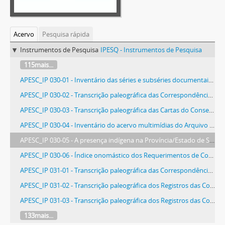
Acervo
Pesquisa rápida
Instrumentos de Pesquisa
IPESQ - Instrumentos de Pesquisa
115mais...
APESC_IP 030-01 - Inventário das séries e subséries documentais do fundo do Arquivo Público do Estado de Santa Catarina (1932/2016)
APESC_IP 030-02 - Transcrição paleográfica das Correspondências da Caixa Economia e Monte de Socorro para Presidência da Província (1875/1887)
APESC_IP 030-03 - Transcrição paleográfica das Cartas do Conselho Supremo Militar (1808/1820)
APESC_IP 030-04 - Inventário do acervo multimídias do Arquivo Público do Estado de Santa Catarina (1997/2017)
APESC_IP 030-05 - A presença indígena na Província/Estado de Santa Catarina entre os anos de 1842 a 1907
APESC_IP 030-06 - Índice onomástico dos Requerimentos de Concessões de Terras da Diretoria de Terras e Colonização (1892/1917), v. 8
APESC_IP 031-01 - Transcrição paleográfica das Correspondências do Governo da Capitania para Câmaras Municipais (1752/1817)
APESC_IP 031-02 - Transcrição paleográfica dos Registros das Correspondências da Junta Governativa Provisória e Presidência da Província para Diversos (1822/1825)
APESC_IP 031-03 - Transcrição paleográfica dos Registros das Correspondências da Presidência da Província para Ministério dos Negócios Estrangeiros (1857/1874), v. 2
133mais...