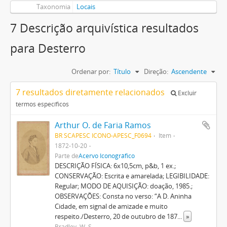
Taxonomia
Locais
7 Descrição arquivística resultados
para Desterro
Ordenar por:
Título
Direção:
Ascendente
7 resultados diretamente relacionados
Excluir
termos específicos
Arthur O. de Faria Ramos
BR SCAPESC ICONO-APESC_F0694
Item
1872-10-20
Parte de
Acervo Iconográfico
DESCRIÇÃO FÍSICA: 6x10,5cm, p&b, 1 ex.;
CONSERVAÇÃO: Escrita e amarelada; LEGIBILIDADE:
Regular; MODO DE AQUISIÇÃO: doação, 1985.;
OBSERVAÇÕES: Consta no verso: “A D. Aninha
Cidade, em signal de amizade e muito
respeito./Desterro, 20 de outubro de 187
...
»
Bradley, W. S.