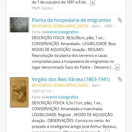
de 1 de outubro de 1891 a 8 de
...
»
Pfaff, Gustav
Planta da hospedaria de imigrantes
BR SCAPESC ICONO-APESC_F4729
Item
1890
Parte de
Acervo Iconográfico
DESCRIÇÃO FÍSICA: 38,5x30cm, p&b, 1 ex.;
CONSERVAÇÃO: Amarelada ; LEGIBILIDADE: Boa;
MODO DE AQUISIÇÃO: doação.; RESUMO:
Reprodução da planta dos terrenos e casas
compradas para a hospedaria de imigrantes no
lugar denominado Saco do Padre – Desterro (
...
»
Virgílio dos Reis Várzea (1863-1941)
BR SCAPESC ICONO-APESC_F2452
Item
1887-07-19
Parte de
Acervo Iconográfico
DESCRIÇÃO FÍSICA: 6,5x11cm, p&b, 1 ex.;
CONSERVAÇÃO: Amarelada e manchada;
LEGIBILIDADE: Regular ; MODO DE AQUISIÇÃO:
doação.; OBSERVAÇÕES: Consta no verso: Ao
prezado e intelligente amigo José Arthur Boiteux,