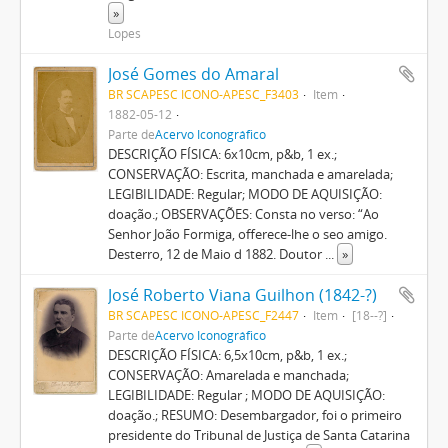
»
Lopes
José Gomes do Amaral
BR SCAPESC ICONO-APESC_F3403
Item
1882-05-12
Parte de
Acervo Iconográfico
DESCRIÇÃO FÍSICA: 6x10cm, p&b, 1 ex.;
CONSERVAÇÃO: Escrita, manchada e amarelada;
LEGIBILIDADE: Regular; MODO DE AQUISIÇÃO:
doação.; OBSERVAÇÕES: Consta no verso: “Ao
Senhor João Formiga, offerece-lhe o seo amigo.
Desterro, 12 de Maio d 1882. Doutor
...
»
José Roberto Viana Guilhon (1842-?)
BR SCAPESC ICONO-APESC_F2447
Item
[18--?]
Parte de
Acervo Iconográfico
DESCRIÇÃO FÍSICA: 6,5x10cm, p&b, 1 ex.;
CONSERVAÇÃO: Amarelada e manchada;
LEGIBILIDADE: Regular ; MODO DE AQUISIÇÃO:
doação.; RESUMO: Desembargador, foi o primeiro
presidente do Tribunal de Justiça de Santa Catarina