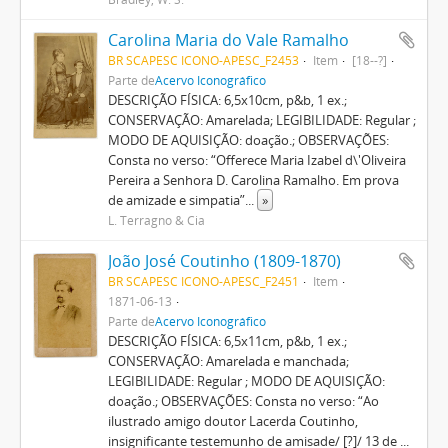
Carolina Maria do Vale Ramalho
BR SCAPESC ICONO-APESC_F2453
Item
[18--?]
Parte de
Acervo Iconográfico
DESCRIÇÃO FÍSICA: 6,5x10cm, p&b, 1 ex.;
CONSERVAÇÃO: Amarelada; LEGIBILIDADE: Regular ;
MODO DE AQUISIÇÃO: doação.; OBSERVAÇÕES:
Consta no verso: “Offerece Maria Izabel d\'Oliveira
Pereira a Senhora D. Carolina Ramalho. Em prova
de amizade e simpatia”
...
»
L. Terragno & Cia
João José Coutinho (1809-1870)
BR SCAPESC ICONO-APESC_F2451
Item
1871-06-13
Parte de
Acervo Iconográfico
DESCRIÇÃO FÍSICA: 6,5x11cm, p&b, 1 ex.;
CONSERVAÇÃO: Amarelada e manchada;
LEGIBILIDADE: Regular ; MODO DE AQUISIÇÃO:
doação.; OBSERVAÇÕES: Consta no verso: “Ao
ilustrado amigo doutor Lacerda Coutinho,
insignificante testemunho de amisade/ [?]/ 13 de
...