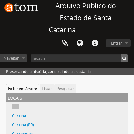
Arquivo Público do
Estado de Santa
Catarina
Entrar
Navegar
Preservando a história, construindo a cidadania
Exibir em árvore
Listar
Pesquisar
locais
...
Curitiba
Curitiba (PR)
Curitibanos