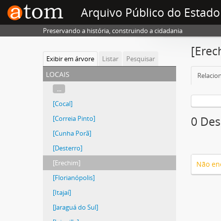
Arquivo Público do Estado
Preservando a história, construindo a cidadania
[Erec
Exibir em árvore
Listar
Pesquisar
locais
Relacion
...
[Cocal]
[Correia Pinto]
0 Des
[Cunha Porã]
[Desterro]
[Erechim]
Não en
[Florianópolis]
[Itajaí]
[Jaraguá do Sul]