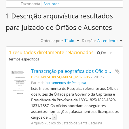
Taxonomia
Assuntos
1 Descrição arquivística resultados
para Juizado de Órfãos e Ausentes
Ordenar por:
Título
Direção:
Ascendente
1 resultados diretamente relacionados
Excluir
termos específicos
Transcrição paleográfica dos Ofícios dos Juízos de Órfãos para Governo da Capitania e Presidência da Província (1806/1837)
BR SCAPESC IPESQ-APESC_IP 023-05
2017
Parte de
Instrumentos de Pesquisa
Este Instrumento de Pesquisa referente aos Ofícios
dos Juízes de Órfãos para Governo da Capitania e
Presidência da Província de 1806-1825/1826-1829-
1831/1837. Os ofícios abordam os seguintes
assuntos: nomeações , afastamentos e licenças dos
cargos de
...
»
Arquivo Público do Estado de Santa Catarina