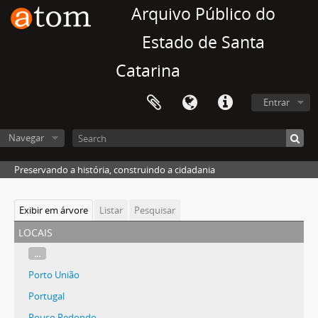
Arquivo Público do
Estado de Santa
Catarina
Entrar
Navegar
Preservando a história, construindo a cidadania
Exibir em árvore
Listar
Pesquisar
locais
...
Porto União
Portugal
Pouso Redondo