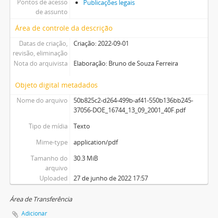
Pontos de acesso
Publicações legais
de assunto
Área de controle da descrição
Datas de criação,
Criação: 2022-09-01
revisão, eliminação
Nota do arquivista
Elaboração: Bruno de Souza Ferreira
Objeto digital metadados
Nome do arquivo
50b825c2-d264-499b-af41-550b136bb245-
37056-DOE_16744_13_09_2001_40F.pdf
Tipo de mídia
Texto
Mime-type
application/pdf
Tamanho do
30.3 MiB
arquivo
Uploaded
27 de junho de 2022 17:57
Área de Transferência
Adicionar