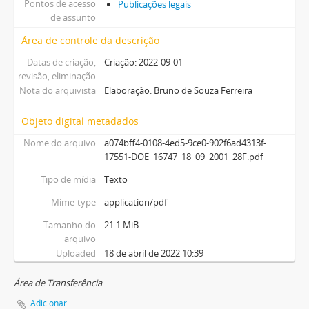
Pontos de acesso
Publicações legais
de assunto
Área de controle da descrição
Datas de criação,
Criação: 2022-09-01
revisão, eliminação
Nota do arquivista
Elaboração: Bruno de Souza Ferreira
Objeto digital metadados
Nome do arquivo
a074bff4-0108-4ed5-9ce0-902f6ad4313f-
17551-DOE_16747_18_09_2001_28F.pdf
Tipo de mídia
Texto
Mime-type
application/pdf
Tamanho do
21.1 MiB
arquivo
Uploaded
18 de abril de 2022 10:39
Área de Transferência
Adicionar