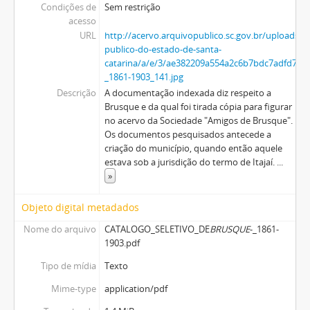
Condições de
Sem restrição
acesso
URL
http://acervo.arquivopublico.sc.gov.br/uploads/r
publico-do-estado-de-santa-
catarina/a/e/3/ae382209a554a2c6b7bdc7adfd74
_1861-1903_141.jpg
Descrição
A documentação indexada diz respeito a
Brusque e da qual foi tirada cópia para figurar
no acervo da Sociedade "Amigos de Brusque".
Os documentos pesquisados antecede a
criação do município, quando então aquele
estava sob a jurisdição do termo de Itajaí.
...
»
Objeto digital metadados
Nome do arquivo
CATALOGO_SELETIVO_DE
BRUSQUE
-_1861-
1903.pdf
Tipo de mídia
Texto
Mime-type
application/pdf