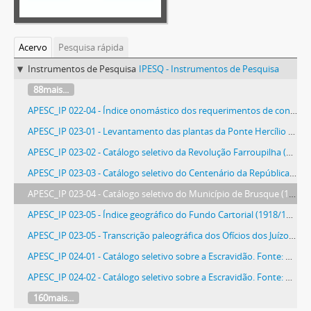
Acervo
Pesquisa rápida
Instrumentos de Pesquisa
IPESQ - Instrumentos de Pesquisa
88mais...
APESC_IP 022-04 - Índice onomástico dos requerimentos de concessões de terras da Diretoria de Terras e Colonização (1903/1912), v. 7
APESC_IP 023-01 - Levantamento das plantas da Ponte Hercílio Luz digitalizadas (1924/1925)
APESC_IP 023-02 - Catálogo seletivo da Revolução Farroupilha (1835/1845). Fontes: Correspondências dos Juízos de Paz (1836); Correspondências das Câmaras Municipais (1839/1843); e Correspondências do Ministério da Marinha (1837/1844)
APESC_IP 023-03 - Catálogo seletivo do Centenário da República (1889)
APESC_IP 023-04 - Catálogo seletivo do Município de Brusque (1861/1903). Fontes: Ofícios das Câmaras Municipais para Presidência da Província (1861/1889); Ofícios das Superintendências e Intendências Municipais para Presidência da Província e Governo do Estado (1891/1903); e Ofícios dos Arciprestes e Vigários para Presidência da Província (1880/1888)
APESC_IP 023-05 - Índice geográfico do Fundo Cartorial (1918/1989)
APESC_IP 023-05 - Transcrição paleográfica dos Ofícios dos Juízos de Órfãos para Governo da Capitania e Presidência da Província (1806/1837)
APESC_IP 024-01 - Catálogo seletivo sobre a Escravidão. Fonte: Ofícios das Delegacias de Polícia para Presidência da Província (1842/1869), v. 1
APESC_IP 024-02 - Catálogo seletivo sobre a Escravidão. Fonte: Ofícios das Delegacias de Polícia para Presidência da Província (1870/1883), v. 2
160mais...