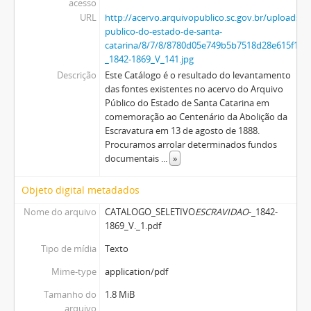
acesso
URL
http://acervo.arquivopublico.sc.gov.br/uploads/r
publico-do-estado-de-santa-
catarina/8/7/8/8780d05e749b5b7518d28e615f1
_1842-1869_V_141.jpg
Descrição
Este Catálogo é o resultado do levantamento
das fontes existentes no acervo do Arquivo
Público do Estado de Santa Catarina em
comemoração ao Centenário da Abolição da
Escravatura em 13 de agosto de 1888.
Procuramos arrolar determinados fundos
documentais
...
»
Objeto digital metadados
Nome do arquivo
CATALOGO_SELETIVO
ESCRAVIDAO
-_1842-
1869_V._1.pdf
Tipo de mídia
Texto
Mime-type
application/pdf
Tamanho do
1.8 MiB
arquivo