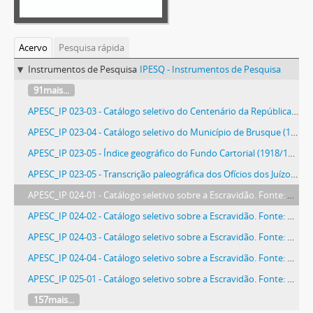
Acervo
Pesquisa rápida
Instrumentos de Pesquisa
IPESQ - Instrumentos de Pesquisa
91mais...
APESC_IP 023-03 - Catálogo seletivo do Centenário da República (1889)
APESC_IP 023-04 - Catálogo seletivo do Município de Brusque (1861/1903). Fontes: Ofícios das Câmaras Municipais para Presidência da Província (1861/1889); Ofícios das Superintendências e Intendências Municipais para Presidência da Província e Governo do Estado (1891/1903); e Ofícios dos Arciprestes e Vigários para Presidência da Província (1880/1888)
APESC_IP 023-05 - Índice geográfico do Fundo Cartorial (1918/1989)
APESC_IP 023-05 - Transcrição paleográfica dos Ofícios dos Juízos de Órfãos para Governo da Capitania e Presidência da Província (1806/1837)
APESC_IP 024-01 - Catálogo seletivo sobre a Escravidão. Fonte: Ofícios das Delegacias de Polícia para Presidência da Província (1842/1869), v. 1
APESC_IP 024-02 - Catálogo seletivo sobre a Escravidão. Fonte: Ofícios das Delegacias de Polícia para Presidência da Província (1870/1883), v. 2
APESC_IP 024-03 - Catálogo seletivo sobre a Escravidão. Fonte: Registros das Correspondências da Presidência da Província para Juízes (1835/1876), v. 1
APESC_IP 024-04 - Catálogo seletivo sobre a Escravidão. Fonte: Registros das Correspondências da Presidência da Província para Juízes (1877/1888), v. 2
APESC_IP 025-01 - Catálogo seletivo sobre a Escravidão. Fonte: Ofícios das Chefias da Polícia para Presidência da Província (1855/1859), v. 1
157mais...