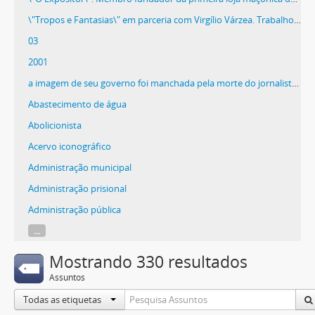
\"Tropos e Fantasias\" em parceria com Virgílio Várzea. Trabalhou como arquivista na Estrada de Ferro Central do Brasil
03
2001
a imagem de seu governo foi manchada pela morte do jornalista Vladimir Herzog no DOI-Codi de São Paulo."
Abastecimento de água
Abolicionista
Acervo iconográfico
Administração municipal
Administração prisional
Administração pública
...
Mostrando 330 resultados
Assuntos
Todas as etiquetas