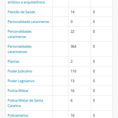
artístico e arquitetônico
Pelotão de Saúde
14
0
Personalidade catarinense
0
0
Personalidades
22
0
catarinense
Personalidades
364
0
catarinenses
Plantas
2
0
Poder Judiciário
110
0
Poder Legislativo
13
0
Polícia Militar
16
0
Polícia Militar de Santa
6
0
Catarina
Policiamento
16
0