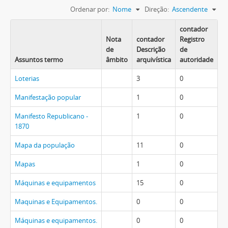
Ordenar por:
Nome
Direção:
Ascendente
contador
Nota
contador
Registro
de
Descrição
de
Assuntos termo
âmbito
arquivística
autoridade
Loterias
3
0
Manifestação popular
1
0
Manifesto Republicano -
1
0
1870
Mapa da população
11
0
Mapas
1
0
Máquinas e equipamentos
15
0
Maquinas e Equipamentos.
0
0
Máquinas e equipamentos.
0
0