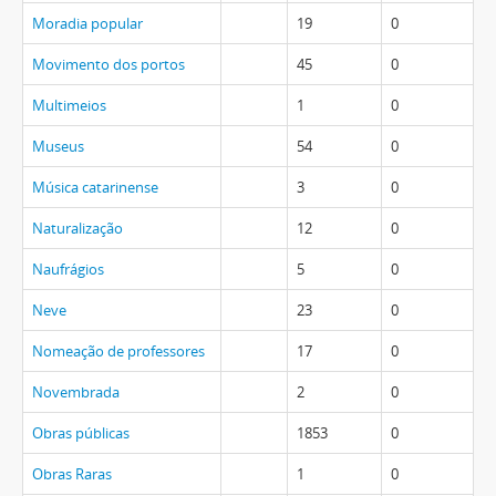
Moradia popular
19
0
Movimento dos portos
45
0
Multimeios
1
0
Museus
54
0
Música catarinense
3
0
Naturalização
12
0
Naufrágios
5
0
Neve
23
0
Nomeação de professores
17
0
Novembrada
2
0
Obras públicas
1853
0
Obras Raras
1
0