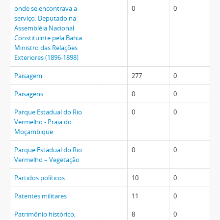
onde se encontrava a
0
0
serviço. Deputado na
Assembléia Nacional
Constituinte pela Bahia.
Ministro das Relações
Exteriores (1896-1898)
Paisagem
277
0
Paisagens
0
0
Parque Estadual do Rio
0
0
Vermelho - Praia do
Moçambique
Parque Estadual do Rio
0
0
Vermelho – Vegetação
Partidos políticos
10
0
Patentes militares
11
0
Patrimônio histórico,
8
0