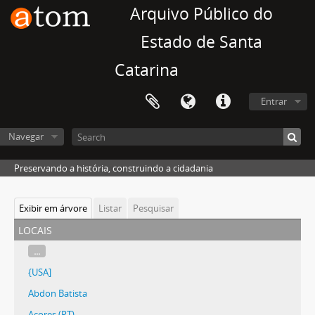
Arquivo Público do
Estado de Santa
Catarina
Entrar
Navegar
Preservando a história, construindo a cidadania
Exibir em árvore
Listar
Pesquisar
locais
...
{USA]
Abdon Batista
Açores (PT)