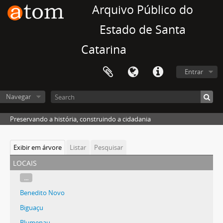
Arquivo Público do
Estado de Santa
Catarina
Entrar
Navegar
Preservando a história, construindo a cidadania
Exibir em árvore
Listar
Pesquisar
locais
...
Benedito Novo
Biguaçu
Blumenau